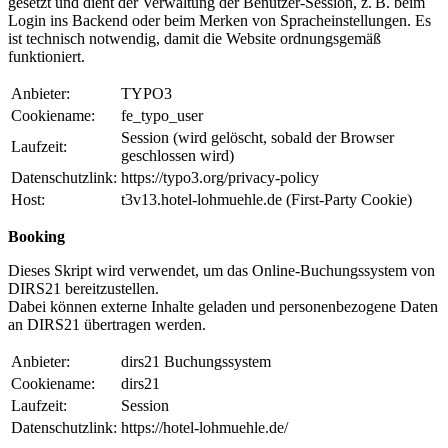
gesetzt und dient der Verwaltung der Benutzer-Session, z. B. beim
Login ins Backend oder beim Merken von Spracheinstellungen. Es
ist technisch notwendig, damit die Website ordnungsgemäß
funktioniert.
Anbieter:
TYPO3
Cookiename:
fe_typo_user
Session (wird gelöscht, sobald der Browser
Laufzeit:
geschlossen wird)
Datenschutzlink:
https://typo3.org/privacy-policy
Host:
t3v13.hotel-lohmuehle.de (First-Party Cookie)
Booking
Dieses Skript wird verwendet, um das Online-Buchungssystem von
DIRS21 bereitzustellen.
Dabei können externe Inhalte geladen und personenbezogene Daten
an DIRS21 übertragen werden.
Anbieter:
dirs21 Buchungssystem
Cookiename:
dirs21
Laufzeit:
Session
Datenschutzlink:
https://hotel-lohmuehle.de/